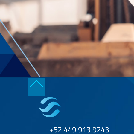
Back
To
Top
+52 449 913 9243