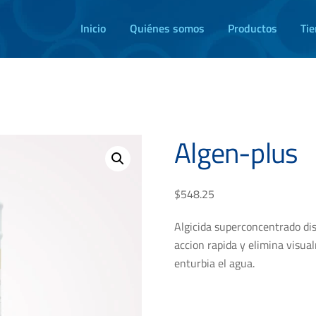
Inicio
Quiénes somos
Productos
Ti
Algen-plus
$
548.25
Algicida superconcentrado dis
accion rapida y elimina visua
enturbia el agua.