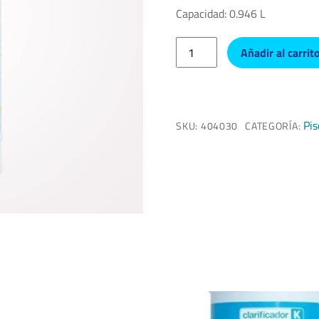
Capacidad: 0.946 L
Algen-
Añadir al carrit
plus
cantidad
Pis
SKU:
404030
CATEGORÍA: