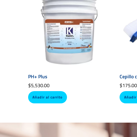
PH+ Plus
Cepillo 
$
5,530.00
$
175.0
Añadir al carrito
Añadir 