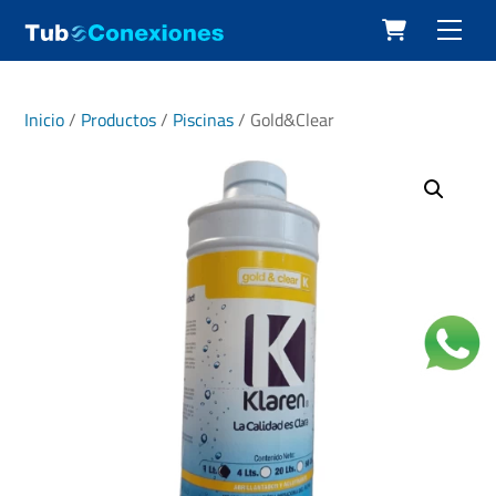
Cart
Skip
Men
to
content
Inicio
/
Productos
/
Piscinas
/ Gold&Clear