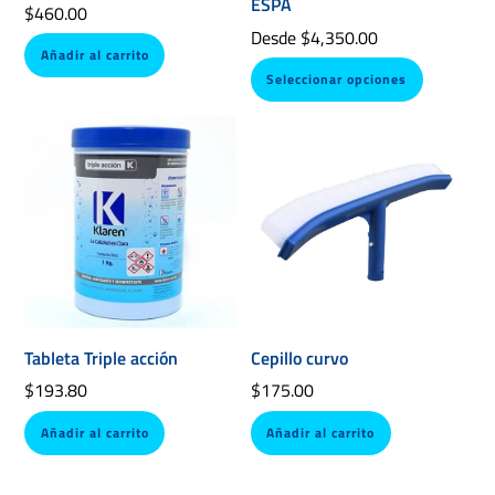
ESPA
$
460.00
Desde
$
4,350.00
Añadir al carrito
Este
Seleccionar opciones
producto
tiene
múltiples
variantes
Las
opciones
se
pueden
elegir
Tableta Triple acción
Cepillo curvo
en
la
$
193.80
$
175.00
página
Añadir al carrito
Añadir al carrito
de
producto