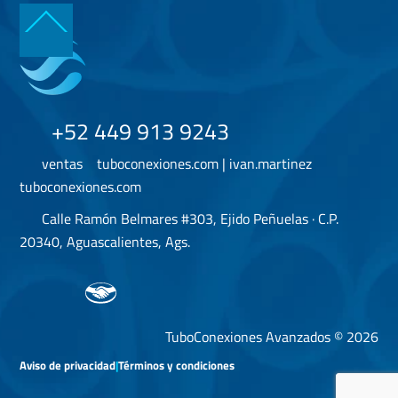
Back
To
Top
+52 449 913 9243
ventas
tuboconexiones.com | ivan.martinez
tuboconexiones.com
Calle Ramón Belmares #303, Ejido Peñuelas · C.P.
20340, Aguascalientes, Ags.
TuboConexiones Avanzados © 2026
Aviso de privacidad
|
Términos y condiciones