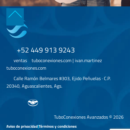
Back
To
Top
+52 449 913 9243
ventas
tuboconexiones.com | ivan.martinez
tuboconexiones.com
Calle Ramón Belmares #303, Ejido Peñuelas · C.P.
20340, Aguascalientes, Ags.
TuboConexiones Avanzados © 2026
Aviso de privacidad
|
Términos y condiciones