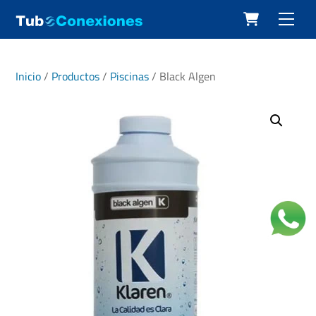
Cart
Skip
Men
to
content
Inicio
/
Productos
/
Piscinas
/ Black Algen