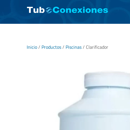
Skip
to
content
Inicio
/
Productos
/
Piscinas
/ Clarificador