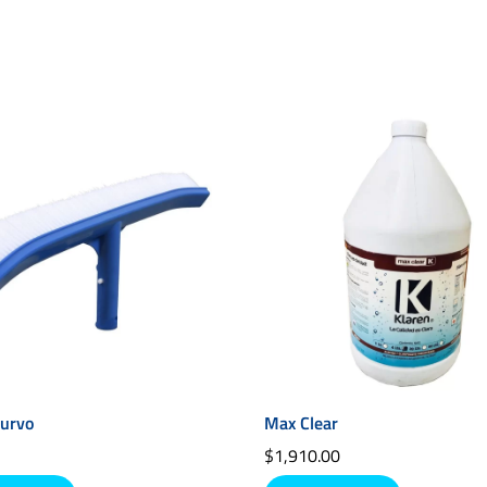
curvo
Max Clear
0
$
1,910.00