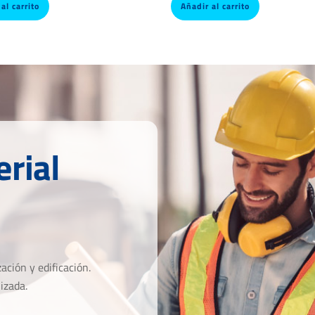
al carrito
Añadir al carrito
rial
ción y edificación.
izada.