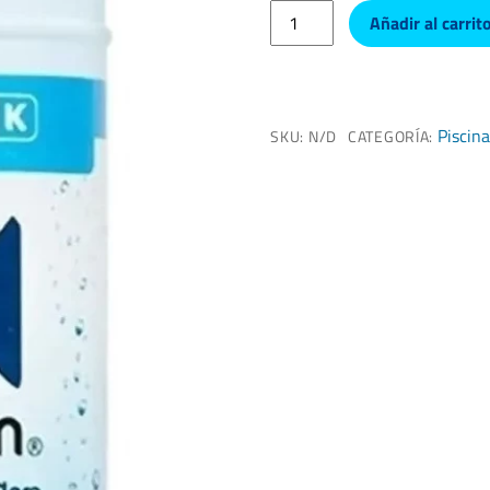
Clarificador
Añadir al carrit
cantidad
Piscin
SKU:
N/D
CATEGORÍA: