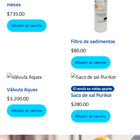
meses
$
735.00
Añadir al carrito
Filtro de sedimentos
$
80.00
Añadir al carrito
Válvula Aquex
El envío se cotiza aparte
Saco de sal Purikor
$
3,200.00
$
280.00
Añadir al carrito
Añadir al carrito