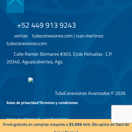
Back
To
Top
+52 449 913 9243
ventas
tuboconexiones.com | ivan.martinez
tuboconexiones.com
Calle Ramón Belmares #303, Ejido Peñuelas · C.P.
20340, Aguascalientes, Ags.
TuboConexiones Avanzados © 2026
Aviso de privacidad
|
Términos y condiciones
Hecho con Vitamina N
por
Naranjísimo
Envío gratuito en compras mayores a
$5,999
. (No aplica en Saco de
MXN