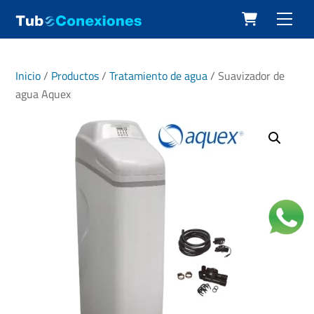
Cart
Skip
Men
to
content
Inicio
/
Productos
/
Tratamiento de agua
/ Suavizador de
agua Aquex