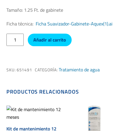
Tamaño: 1.25 Ft. de gabinete
Ficha técnica:
Ficha Suavizador-Gabinete-Aquex(1).ai
Suavizador
Añadir al carrito
de
agua
Aquex
cantidad
Tratamiento de agua
SKU:
651491
CATEGORÍA:
PRODUCTOS RELACIONADOS
Kit de mantenimiento 12